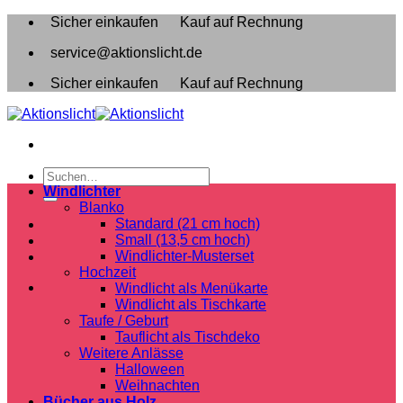
Zum
Sicher einkaufen
Kauf auf Rechnung
Inhalt
service@aktionslicht.de
springen
Sicher einkaufen
Kauf auf Rechnung
Suchen
nach:
Windlichter
Blanko
Standard (21 cm hoch)
Small (13,5 cm hoch)
Windlichter-Musterset
Hochzeit
Windlicht als Menükarte
Windlicht als Tischkarte
Taufe / Geburt
Tauflicht als Tischdeko
Weitere Anlässe
Halloween
Weihnachten
Bücher aus Holz