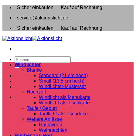
Zum
Sicher einkaufen
Kauf auf Rechnung
Inhalt
service@aktionslicht.de
springen
Sicher einkaufen
Kauf auf Rechnung
Suchen
nach:
Windlichter
Blanko
Standard (21 cm hoch)
Small (13,5 cm hoch)
Windlichter-Musterset
Hochzeit
Windlicht als Menükarte
Windlicht als Tischkarte
Taufe / Geburt
Tauflicht als Tischdeko
Weitere Anlässe
Halloween
Weihnachten
Bücher aus Holz