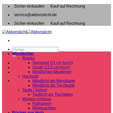
Zum
Sicher einkaufen
Kauf auf Rechnung
Inhalt
service@aktionslicht.de
springen
Sicher einkaufen
Kauf auf Rechnung
Suchen
nach:
Windlichter
Blanko
Standard (21 cm hoch)
Small (13,5 cm hoch)
Windlichter-Musterset
Hochzeit
Windlicht als Menükarte
Windlicht als Tischkarte
Taufe / Geburt
Tauflicht als Tischdeko
Weitere Anlässe
Halloween
Weihnachten
Bücher aus Holz