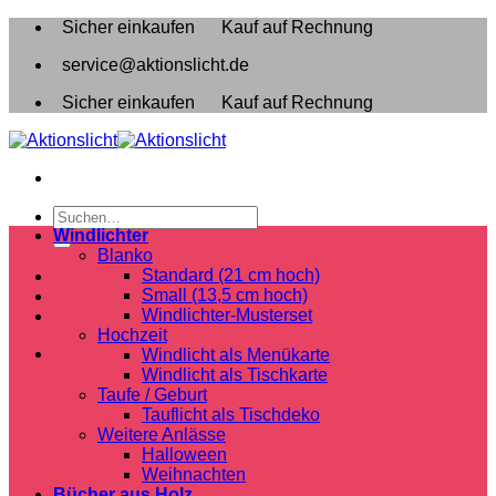
Zum
Sicher einkaufen
Kauf auf Rechnung
Inhalt
service@aktionslicht.de
springen
Sicher einkaufen
Kauf auf Rechnung
Suchen
nach:
Windlichter
Blanko
Standard (21 cm hoch)
Small (13,5 cm hoch)
Windlichter-Musterset
Hochzeit
Windlicht als Menükarte
Windlicht als Tischkarte
Taufe / Geburt
Tauflicht als Tischdeko
Weitere Anlässe
Halloween
Weihnachten
Bücher aus Holz