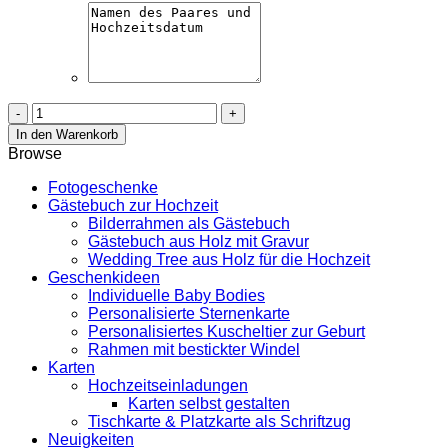
Gästebuch
Hochzeit
In den Warenkorb
aus
Browse
Holz
mit
Fotogeschenke
Gravur
Gästebuch zur Hochzeit
-
Bilderrahmen als Gästebuch
Lichterkette
Gästebuch aus Holz mit Gravur
Menge
Wedding Tree aus Holz für die Hochzeit
Geschenkideen
Individuelle Baby Bodies
Personalisierte Sternenkarte
Personalisiertes Kuscheltier zur Geburt
Rahmen mit bestickter Windel
Karten
Hochzeitseinladungen
Karten selbst gestalten
Tischkarte & Platzkarte als Schriftzug
Neuigkeiten