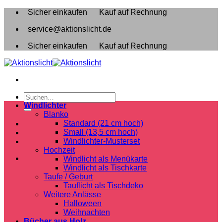
Zum
Sicher einkaufen
Kauf auf Rechnung
Inhalt
service@aktionslicht.de
springen
Sicher einkaufen
Kauf auf Rechnung
Suchen
nach:
Windlichter
Blanko
Standard (21 cm hoch)
Small (13,5 cm hoch)
Windlichter-Musterset
Hochzeit
Windlicht als Menükarte
Windlicht als Tischkarte
Taufe / Geburt
Tauflicht als Tischdeko
Weitere Anlässe
Halloween
Weihnachten
Bücher aus Holz