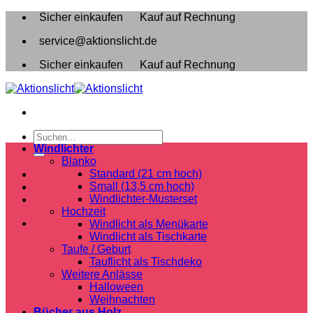
Zum
Sicher einkaufen
Kauf auf Rechnung
Inhalt
service@aktionslicht.de
springen
Sicher einkaufen
Kauf auf Rechnung
Suchen
nach:
Windlichter
Blanko
Standard (21 cm hoch)
Small (13,5 cm hoch)
Windlichter-Musterset
Hochzeit
Windlicht als Menükarte
Windlicht als Tischkarte
Taufe / Geburt
Tauflicht als Tischdeko
Weitere Anlässe
Halloween
Weihnachten
Bücher aus Holz